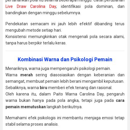
Live Draw Carolina Day
, identifikasi pola dominan, dan
bandingkan dengan minggu sebelumnya.
Pendekatan semacam ini jauh lebih efektif dibanding terus
mengubah metode setiap hari.
Konsistensi memungkinkan otak mengenali pola secara alami,
tanpa harus berpikir terlalu keras.
Kombinasi Warna dan Psikologi Pemain
Menariknya, warna juga mempengaruhi psikologi pemain.
Warna
merah
sering diasosiasikan dengan keberanian dan
semangat, membuat pemain lebih berani mengambil keputusan.
Sebaliknya, warna
biru
memberi efek tenang dan rasional.
Oleh karena itu, dalam Paito Warna Carolina Day, pengaruh
warna bukan hanya pada pola angka, tetapi juga pada
cara
pemain memutuskan
langkah berikutnya.
Memahami efek psikologis ini membantu menjaga emosi tetap
stabil selama proses analisis.