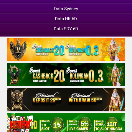
Data Sydney
Data HK 6D
Data SDY 6D