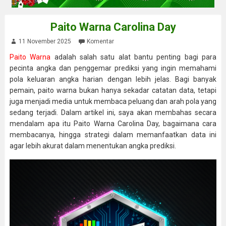
Paito Warna Carolina Day
11 November 2025
Komentar
Paito Warna
adalah salah satu alat bantu penting bagi para
pecinta angka dan penggemar prediksi yang ingin memahami
pola keluaran angka harian dengan lebih jelas. Bagi banyak
pemain, paito warna bukan hanya sekadar catatan data, tetapi
juga menjadi media untuk membaca peluang dan arah pola yang
sedang terjadi. Dalam artikel ini, saya akan membahas secara
mendalam apa itu Paito Warna Carolina Day, bagaimana cara
membacanya, hingga strategi dalam memanfaatkan data ini
agar lebih akurat dalam menentukan angka prediksi.