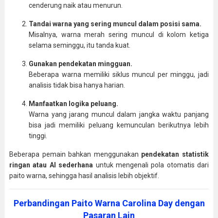
cenderung naik atau menurun.
Tandai warna yang sering muncul dalam posisi sama.
Misalnya, warna merah sering muncul di kolom ketiga
selama seminggu, itu tanda kuat.
Gunakan pendekatan mingguan.
Beberapa warna memiliki siklus muncul per minggu, jadi
analisis tidak bisa hanya harian.
Manfaatkan logika peluang.
Warna yang jarang muncul dalam jangka waktu panjang
bisa jadi memiliki peluang kemunculan berikutnya lebih
tinggi.
Beberapa pemain bahkan menggunakan
pendekatan statistik
ringan atau AI sederhana
untuk mengenali pola otomatis dari
paito warna, sehingga hasil analisis lebih objektif.
Perbandingan Paito Warna Carolina Day dengan
Pasaran Lain