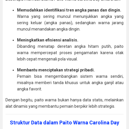
Memudahkan identifikasi tren angka panas dan dingin.
Warna yang sering muncul menunjukkan angka yang
sering keluar (angka panas), sedangkan warna jarang
muncul menandakan angka dingin.
Meningkatkan efisiensi analisis.
Dibanding menatap deretan angka hitam putih, paito
warna mempercepat proses pengamatan karena otak
lebih cepat mengenali pola visual.
Membantu menciptakan strategi pribadi.
Pemain bisa mengembangkan sistem warna sendiri,
misalnya memberi tanda khusus untuk angka ganjil atau
angka favorit.
Dengan begitu, paito warna bukan hanya data statis, melainkan
alat dinamis yang membantu pemain berpikir lebih strategis.
Struktur Data dalam Paito Warna Carolina Day